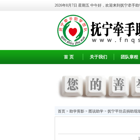
2026年8月7日 星期五
中午好，欢迎来到抚宁牵手助
首 页
关于我们
团队章程
首页
>
助学剪影
>
图说助学
> 抚宁平坊店捐助现场