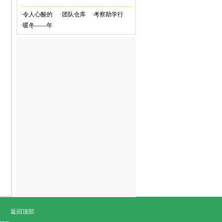
·
令人心酸的
·
团队仓库
·
考察助学行
·
暖冬——年
返回顶部