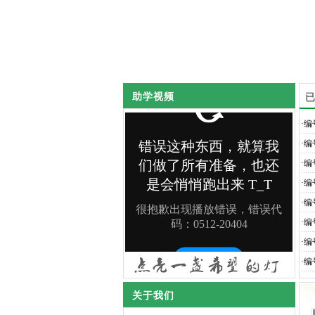
助学视频
已
·
编
·
编
·
编
·
编
·
编
·
编
·
编
·
编
关于我们