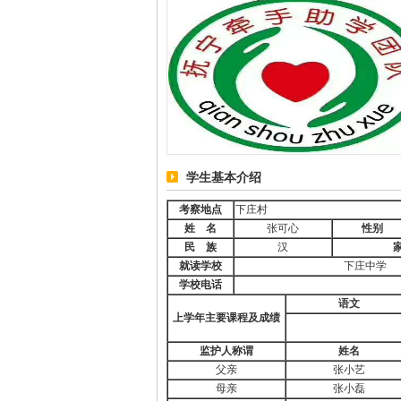
学生基本介绍
考察地点
下庄村
姓
名
张可心
性别
民
族
汉
就读学校
下庄中学
学校电话
语文
上学年主要课程及成绩
监护人称谓
姓名
父亲
张小艺
母亲
张小磊