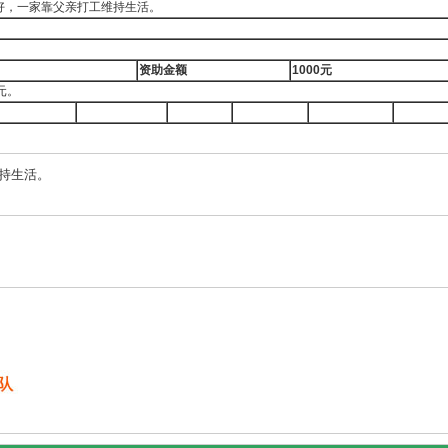
好，一家靠父亲打工维持生活。
资助金额
1000
元
元。
持生活。