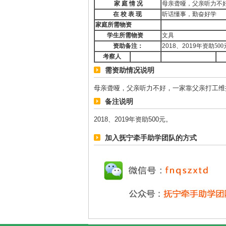
家
庭
情
况
母亲聋哑，父亲听力不
在
校
表
现
听话懂事，勤奋好学
家庭所需物资
学生所需物资
文具
资助备注：
2018、2019年资助
500
考察人
需资助情况说明
母亲聋哑，父亲听力不好，一家靠父亲打工维
备注说明
2018、2019年资助500元。
加入抚宁牵手助学团队的方式