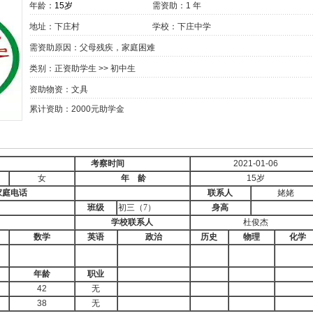
年龄：
15岁
需资助：1 年
地址：下庄村
学校：下庄中学
需资助原因：父母残疾，家庭困难
类别：
正资助学生
>>
初中生
资助物资：文具
累计资助：2000元助学金
考察时间
2021-01-06
女
年 龄
15岁
家庭电话
联系人
姥姥
班级
初三（
7
）
身高
学校
联系人
杜俊杰
数学
英语
政治
历史
物理
化学
年龄
职业
42
无
38
无