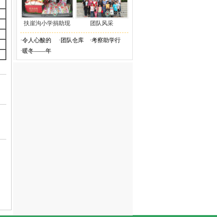
扶崖沟小学捐助现
团队风采
·
令人心酸的
·
团队仓库
·
考察助学行
·
暖冬——年