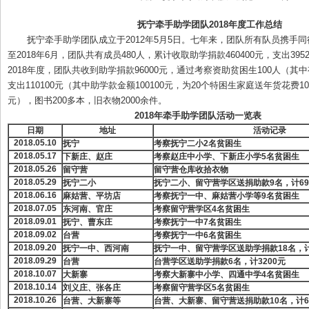
抚宁牵手助学团队
2018
年度工作总结
抚宁牵手助学团队成立于2012年5月5日。七年来，团队所有队员携手
至2018年6月，团队共有成员480人，累计收取助学捐款460400元，支出3952
2018年度，团队共收到助学捐款96000元，通过考察资助贫困生100人（其
支出110100元（其中助学款金额100100元，为20个特困生家庭送年货花费10
元），图书200多本，旧衣物2000余件。
2018
年牵手助学团队活动一览表
日期
地址
活动记录
2018.05.10
抚宁
考察抚宁二小
2
名贫困生
2018.05.17
下新庄、赵庄
考察赵庄中小学、下新庄小学
5
名贫困生
2018.05.26
留守营
留守营仓库收拾衣物
2018.05.29
抚宁二小
抚宁二小、留守营学区送捐助款
9
名，计
69
2018.06.16
麻姑营、平坊店
考察抚宁一中、麻姑营小学等
9
名贫困生
2018.07.05
东河南、官庄
考察留守营学区
4
名贫困生
2018.09.01
抚宁、曹东庄
考察抚宁一中
7
名贫困生
2018.09.02
台营
考察抚宁一中
6
名贫困生
2018.09.20
抚宁一中、西河南
抚宁一中、留守营学区送助学捐款
18
名，
2018.09.29
台营
台营学区送助学捐款
6
名，计
3200
元
2018.10.07
大新寨
考察大新寨中小学、四通中学
4
名贫困生
2018.10.14
刘义庄、张各庄
考察留守营学区
5
名贫困生
2018.10.26
台营、大新寨等
台营、大新寨、留守营送捐助款
10
名，计
6