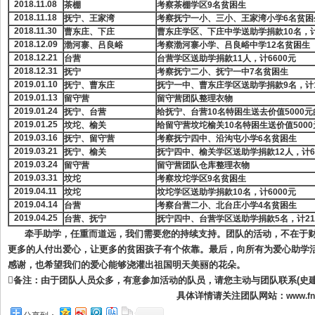
2018.11.08
茶棚
考察茶棚学区
9
名贫困生
2018.11.18
抚宁、王家湾
考察抚宁一小、三小、王家湾小学
6
名贫困
2018.11.30
曹东庄、下庄
曹东庄学区、下庄中学送助学捐款
10
名，
2018.12.09
渤河寨、吕良峪
考察渤河寨小学、吕良峪中学
12
名贫困生
2018.12.21
台营
台营学区送助学捐款
11
人，计
6600
元
2018.12.31
抚宁
考察抚宁二小、抚宁一中
7
名贫困生
2019.01.10
抚宁、曹东庄
抚宁一中、曹东庄学区送助学捐款
9
名，计
2019.01.13
留守营
留守营团队整理衣物
2019.01.24
抚宁、台营
给抚宁、台营
10
名特困生送去价值
5000
元
2019.01.25
坟坨、榆关
给留守营坟坨榆关
10
名特困生送价值
5000
2019.03.16
抚宁、留守营
考察抚宁四中、沿沟屯小学
6
名贫困生
2019.03.21
抚宁、榆关
抚宁四中、榆关学区送助学捐款
12
人，计
6
2019.03.24
留守营
留守营团队仓库整理衣物
2019.03.31
坟坨
考察坟坨学区
9
名贫困生
2019.04.11
坟坨
坟坨学区送助学捐款
10
名，计
6000
元
2019.04.14
台营
考察台营二小、北台庄小学
4
名贫困生
2019.04.25
台营、抚宁
抚宁四中、台营学区送助学捐款
5
名，计
21
牵手助学，任重而道远，我们需要您的持续支持。团队的活动，不在于财
更多的人付出爱心，让更多的贫困孩子有个依靠。最后，向所有为爱心助学
感谢，也希望我们的爱心能够浇灌出祖国明天美丽的花朵。

备注：由于团队人员众多，有意参加活动的队员，请您主动与团队联系(史建勇：13
具体详情请关注团队网站：
www.f