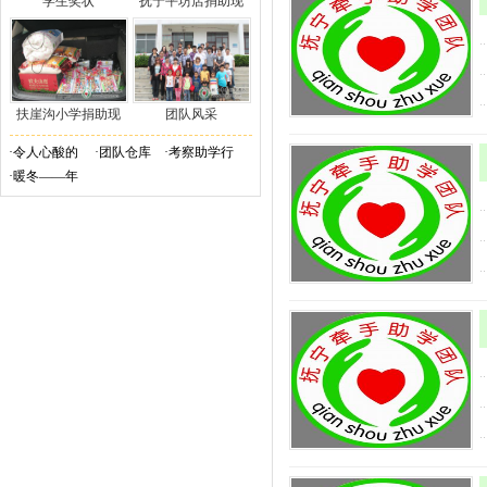
学生奖状
抚宁平坊店捐助现
扶崖沟小学捐助现
团队风采
·
令人心酸的
·
团队仓库
·
考察助学行
·
暖冬——年